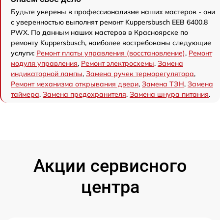
Будьте уверены в профессионализме наших мастеров - они
с уверенностью выполнят ремонт Kuppersbusch EEB 6400.8
PWX. По данным наших мастеров в Красноярске по
ремонту Kuppersbusch, наиболее востребованы следующие
услуги:
Ремонт платы управления (восстановление)
,
Ремонт
модуля управления
,
Ремонт электросхемы
,
Замена
индикаторной лампы
,
Замена ручек терморегулятора
,
Ремонт механизма открывания двери
,
Замена ТЭН
,
Замена
таймера
,
Замена предохранителя
,
Замена шнура питания
.
Акции сервисного
центра