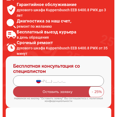
Гарантийное обслуживание
духового шкафа Kuppersbusch EEB 6400.8 PWX до 3
лет
Диагностика за наш счет,
ремонт по желанию
Бесплатный выезд курьера
в день обращения
Срочный ремонт
духового шкафа Kuppersbusch EEB 6400.8 PWX от 35
минут
Бесплатная консультация со
специалистом
Оставить заявку
Нажимая на кнопку "Оставить заявку" Вы соглашаетесь c
политикой
конфиденциальности