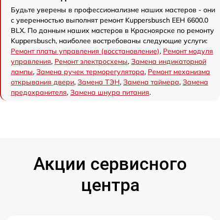
Будьте уверены в профессионализме наших мастеров - они
с уверенностью выполнят ремонт Kuppersbusch EEH 6600.0
BLX. По данным наших мастеров в Красноярске по ремонту
Kuppersbusch, наиболее востребованы следующие услуги:
Ремонт платы управления (восстановление)
,
Ремонт модуля
управления
,
Ремонт электросхемы
,
Замена индикаторной
лампы
,
Замена ручек терморегулятора
,
Ремонт механизма
открывания двери
,
Замена ТЭН
,
Замена таймера
,
Замена
предохранителя
,
Замена шнура питания
.
Акции сервисного
центра