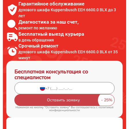
Гарантийное обслуживание
духового шкафа Kuppersbusch EEH 6600.0 BLX до 3
лет
Диагностика за наш счет,
ремонт по желанию
Бесплатный выезд курьера
в день обращения
Срочный ремонт
духового шкафа Kuppersbusch EEH 6600.0 BLX от 35
минут
Бесплатная консультация со
специалистом
Оставить заявку
Нажимая на кнопку "Оставить заявку" Вы соглашаетесь c
политикой
конфиденциальности