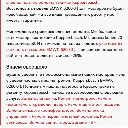
специалисты по ремонту техники Kuppersbusch
.
Восстановить модель EMWK 6260.0 J для мастеров не будет
новой задачей. На все виды проведенных работ у нас
имеется гарантия.
Минимальные сроки выполнения ремонта. Мы большая
сеть мастерских техники Kuppersbusch. Мы имеем более 20
тыс. запчастей. И возможно на наших складах
уже имеется
запчасть на модель EMWK 6260.0 J
. При заказе ремонта на
сайте - предоставляется скидка -25%.
Знаем свое дело
Будьте уверены в профессионализме наших мастеров - они
с уверенностью выполнят ремонт Kuppersbusch EMWK
6260.0 J. По данным наших мастеров в Красноярске по
ремонту Kuppersbusch, наиболее востребованы следующие
услуги:
Замена лампочки
,
Ремонт магнетрона
,
Ремонт
механизма открывания двери
,
Ремонт двигателя поддона
,
Замена силового трансформатора
,
Замена блока
управления
,
Ремонт переключателей режимов
,
Ремонт
волновода
,
Замена вентилятора
,
Замена ТЭН
.