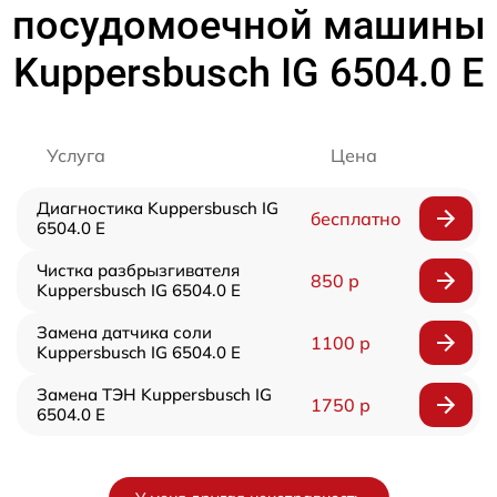
посудомоечной машины
Kuppersbusch IG 6504.0 E
Услуга
Цена
Диагностика Kuppersbusch IG
бесплатно
6504.0 E
Чистка разбрызгивателя
850 р
Kuppersbusch IG 6504.0 E
Замена датчика соли
1100 р
Kuppersbusch IG 6504.0 E
Замена ТЭН Kuppersbusch IG
1750 р
6504.0 E