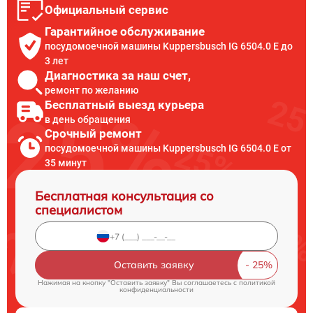
Официальный сервис
Гарантийное обслуживание
посудомоечной машины Kuppersbusch IG 6504.0 E до
3 лет
Диагностика за наш счет,
ремонт по желанию
Бесплатный выезд курьера
в день обращения
Срочный ремонт
посудомоечной машины Kuppersbusch IG 6504.0 E от
35 минут
Бесплатная консультация со
специалистом
Оставить заявку
Нажимая на кнопку "Оставить заявку" Вы соглашаетесь c
политикой
конфиденциальности