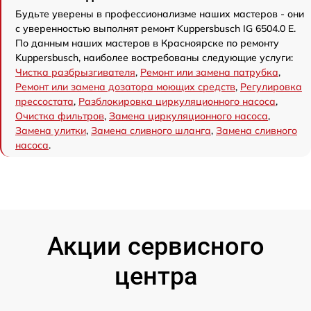
Будьте уверены в профессионализме наших мастеров - они
с уверенностью выполнят ремонт Kuppersbusch IG 6504.0 E.
По данным наших мастеров в Красноярске по ремонту
Kuppersbusch, наиболее востребованы следующие услуги:
Чистка разбрызгивателя
,
Ремонт или замена патрубка
,
Ремонт или замена дозатора моющих средств
,
Регулировка
прессостата
,
Разблокировка циркуляционного насоса
,
Очистка фильтров
,
Замена циркуляционного насоса
,
Замена улитки
,
Замена сливного шланга
,
Замена сливного
насоса
.
Акции сервисного
центра