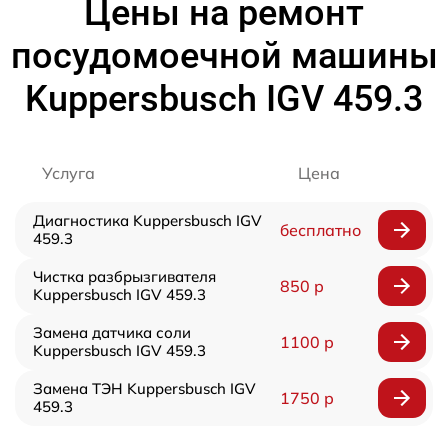
Цены на ремонт
посудомоечной машины
Kuppersbusch IGV 459.3
Услуга
Цена
Диагностика Kuppersbusch IGV
бесплатно
459.3
Чистка разбрызгивателя
850 р
Kuppersbusch IGV 459.3
Замена датчика соли
1100 р
Kuppersbusch IGV 459.3
Замена ТЭН Kuppersbusch IGV
1750 р
459.3