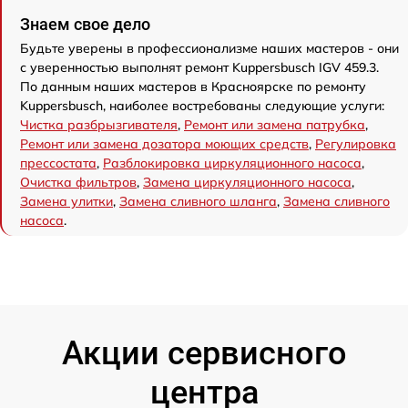
Знаем свое дело
Будьте уверены в профессионализме наших мастеров - они
с уверенностью выполнят ремонт Kuppersbusch IGV 459.3.
По данным наших мастеров в Красноярске по ремонту
Kuppersbusch, наиболее востребованы следующие услуги:
Чистка разбрызгивателя
,
Ремонт или замена патрубка
,
Ремонт или замена дозатора моющих средств
,
Регулировка
прессостата
,
Разблокировка циркуляционного насоса
,
Очистка фильтров
,
Замена циркуляционного насоса
,
Замена улитки
,
Замена сливного шланга
,
Замена сливного
насоса
.
Акции сервисного
центра