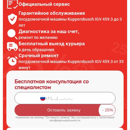
Официальный сервис
Гарантийное обслуживание
посудомоечной машины Kuppersbusch IGV 459.3 до 3
лет
Диагностика за наш счет,
ремонт по желанию
Бесплатный выезд курьера
в день обращения
Срочный ремонт
посудомоечной машины Kuppersbusch IGV 459.3 от 35
минут
Бесплатная консультация со
специалистом
Оставить заявку
Нажимая на кнопку "Оставить заявку" Вы соглашаетесь c
политикой
конфиденциальности