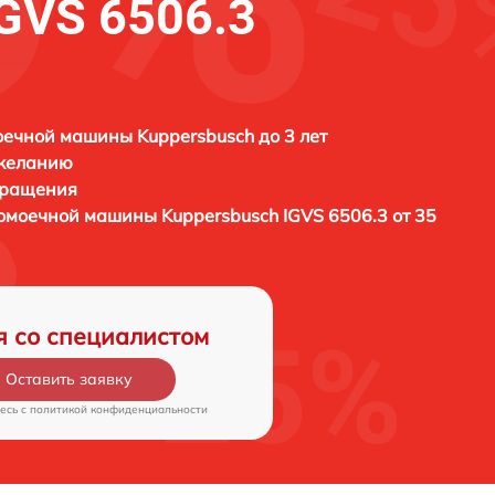
IGVS 6506.3
ечной машины Kuppersbusch до 3 лет
 желанию
бращения
удомоечной машины
Kuppersbusch IGVS 6506.3 от 35
я со специалистом
Оставить заявку
есь c
политикой конфиденциальности