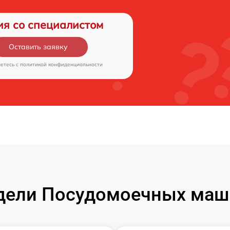
ия со специалистом
Оставить заявку
аетесь c
политикой конфиденциальности
дели Посудомоечных маши