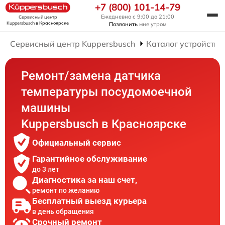
+7 (800) 101-14-79
Ежедневно с 9:00 до 21:00
Сервисный центр
Kuppersbusch
в Красноярске
Позвонить
мне утром
Сервисный центр Kuppersbusch
Каталог устройств
Ремонт/замена датчика
температуры посудомоечной
машины
Kuppersbusch в Красноярске
Официальный сервис
Гарантийное обслуживание
до 3 лет
Диагностика за наш счет,
ремонт по желанию
Бесплатный выезд курьера
в день обращения
Срочный ремонт