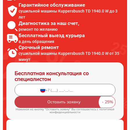
Гарантийное обслуживание
сушильной машины Kuppersbusch TD 1940.0 W до 3
лет
Диагностика за наш счет,
ремонт по желанию
Бесплатный выезд курьера
в день обращения
Срочный ремонт
сушильной машины Kuppersbusch TD 1940.0 W от 35
минут
Бесплатная консультация со
специалистом
Оставить заявку
Нажимая на кнопку "Оставить заявку" Вы соглашаетесь c
политикой
конфиденциальности