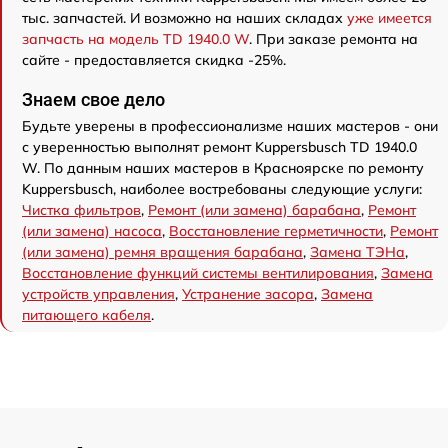
тыс. запчастей. И возможно на наших складах
уже имеется
запчасть на модель TD 1940.0 W
. При заказе ремонта на
сайте - предоставляется скидка -25%.
Знаем свое дело
Будьте уверены в профессионализме наших мастеров - они
с уверенностью выполнят ремонт Kuppersbusch TD 1940.0
W. По данным наших мастеров в Красноярске по ремонту
Kuppersbusch, наиболее востребованы следующие услуги:
Чистка фильтров
,
Ремонт (или замена) барабана
,
Ремонт
(или замена) насоса
,
Восстановление герметичности
,
Ремонт
(или замена) ремня вращения барабана
,
Замена ТЭНа
,
Восстановление функций системы вентилирования
,
Замена
устройств управления
,
Устранение засора
,
Замена
питающего кабеля
.