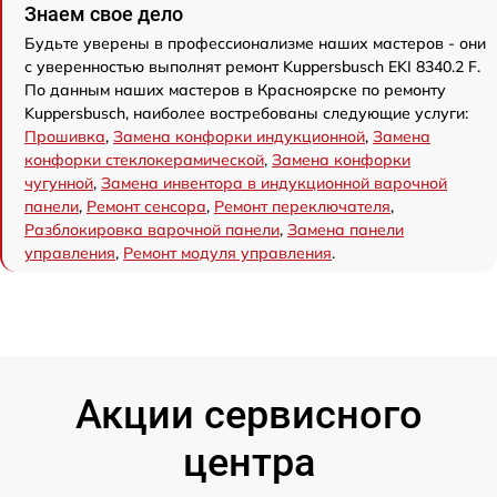
Знаем свое дело
Будьте уверены в профессионализме наших мастеров - они
с уверенностью выполнят ремонт Kuppersbusch EKI 8340.2 F.
По данным наших мастеров в Красноярске по ремонту
Kuppersbusch, наиболее востребованы следующие услуги:
Прошивка
,
Замена конфорки индукционной
,
Замена
конфорки стеклокерамической
,
Замена конфорки
чугунной
,
Замена инвентора в индукционной варочной
панели
,
Ремонт сенсора
,
Ремонт переключателя
,
Разблокировка варочной панели
,
Замена панели
управления
,
Ремонт модуля управления
.
Акции сервисного
центра