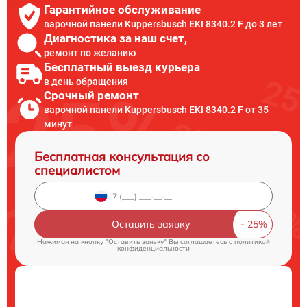
Гарантийное обслуживание
варочной панели Kuppersbusch EKI 8340.2 F до 3 лет
Диагностика за наш счет,
ремонт по желанию
Бесплатный выезд курьера
в день обращения
Срочный ремонт
варочной панели Kuppersbusch EKI 8340.2 F от 35
минут
Бесплатная консультация со
специалистом
Оставить заявку
Нажимая на кнопку "Оставить заявку" Вы соглашаетесь c
политикой
конфиденциальности