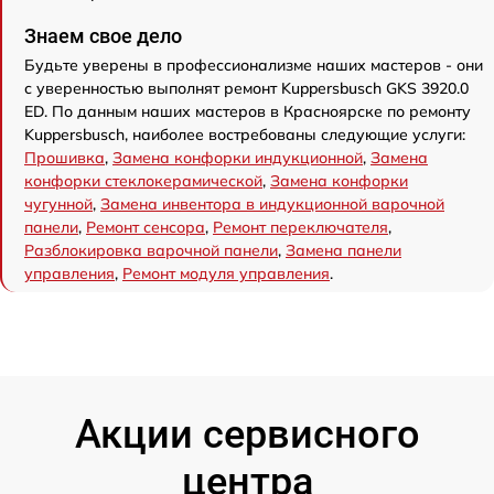
Знаем свое дело
Будьте уверены в профессионализме наших мастеров - они
с уверенностью выполнят ремонт Kuppersbusch GKS 3920.0
ED. По данным наших мастеров в Красноярске по ремонту
Kuppersbusch, наиболее востребованы следующие услуги:
Прошивка
,
Замена конфорки индукционной
,
Замена
конфорки стеклокерамической
,
Замена конфорки
чугунной
,
Замена инвентора в индукционной варочной
панели
,
Ремонт сенсора
,
Ремонт переключателя
,
Разблокировка варочной панели
,
Замена панели
управления
,
Ремонт модуля управления
.
Акции сервисного
центра