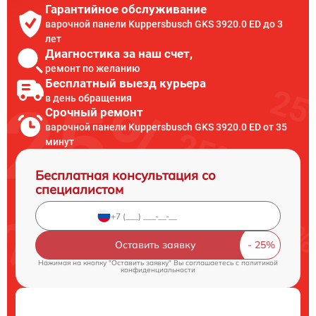
Гарантийное обслуживание
варочной панели Kuppersbusch GKS 3920.0 ED до 3
лет
Диагностика за наш счет,
ремонт по желанию
Бесплатный выезд курьера
в день обращения
Срочный ремонт
варочной панели Kuppersbusch GKS 3920.0 ED от 35
минут
Бесплатная консультация со
специалистом
Оставить заявку
Нажимая на кнопку "Оставить заявку" Вы соглашаетесь c
политикой
конфиденциальности